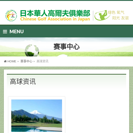
MENU
赛事中心
HOME
»
赛事中心
»
高球资讯
高球资讯