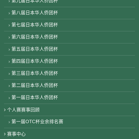
第九届日本华人侨团杯
第八届日本华人侨团杯
第七届日本华人侨团杯
第六届日本华人侨团杯
第五届日本华人侨团杯
第四届日本华人侨团杯
第三届日本华人侨团杯
第二届日本华人侨团杯
第一届日本华人侨团杯
个人赛赛事回顾
第一届OTC杯业余排名赛
赛事中心