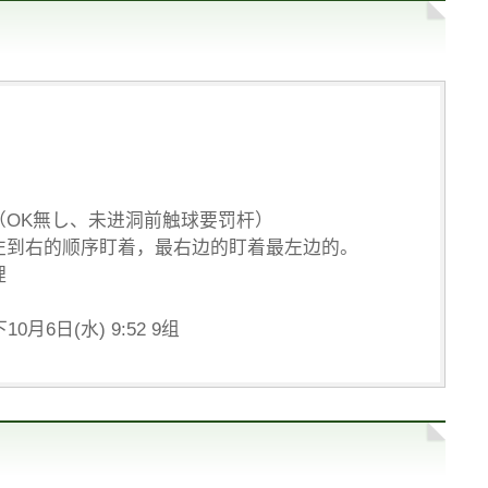
（OK無し、未进洞前触球要罚杆）
左到右的顺序盯着，最右边的盯着最左边的。
理
月6日(水) 9:52 9组