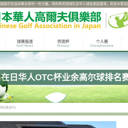
中国高尔夫运动事业而尽一份力量。将向各侨团球队及华人球会发起邀请，欢迎大家加
球赛报道
侨团杯
个人赛
Golf News
History
Championship
在日华人OTC杯业余高尔球排名赛
排名赛(男子)