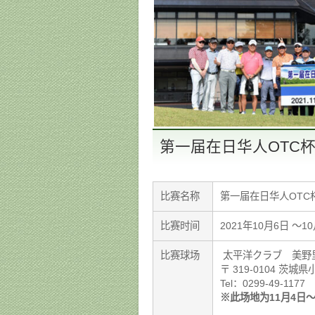
第一届在日华人OTC杯
比赛名称
第一届在日华人OTC
比赛时间
2021年10月6日 〜1
比赛球场
太平洋クラブ 美野
〒 319-0104 茨城
Tel：0299-49-1177
※此场地为11月4日