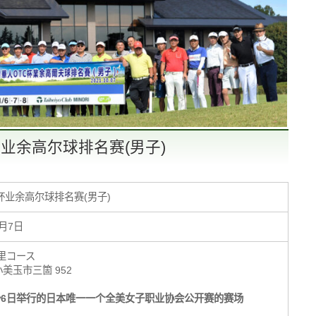
业余高尔球排名赛(男子)
杯业余高尔球排名赛(男子)
0月7日
里コース
県小美玉市三箇 952
～6日举行的日本唯一一个全美女子职业协会公开赛的赛场