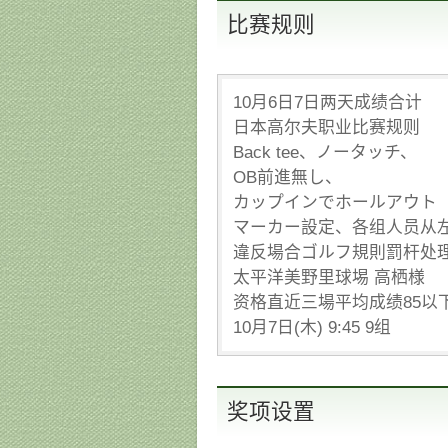
比赛规则
10月6日7日两天成绩合计
日本高尔夫职业比赛规则
Back tee、ノータッチ、
OB前進無し、
カップインでホールアウト
マーカー設定、各组人员从
違反場合ゴルフ規則罰杆处
太平洋美野里球埸 高栖様
资格直近三場平均成绩85以下10
10月7日(木) 9:45 9组
奖项设置