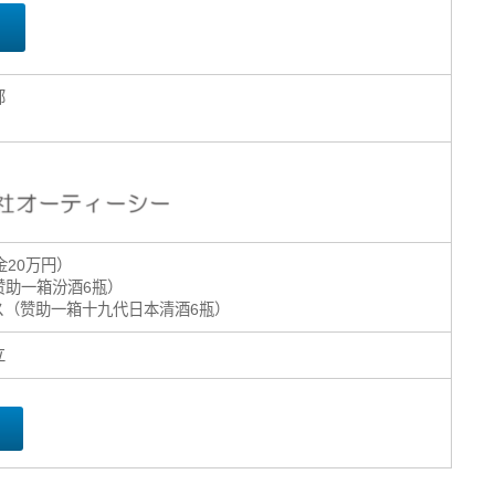
部
金20万円）
赞助一箱汾酒6瓶）
ス（赞助一箱十九代日本清酒6瓶）
立