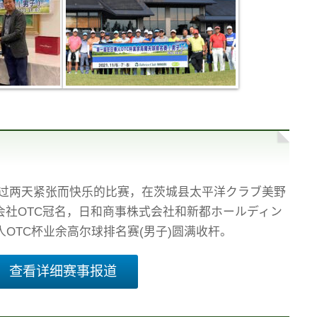
经过两天紧张而快乐的比赛，在茨城县太平洋クラブ美野
会社OTC冠名，日和商事株式会社和新都ホールディン
OTC杯业余高尔球排名赛(男子)圆满收杆。
查看详细赛事报道