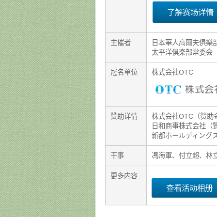
了解赛场详情
主催者
日本華人高爾夫俱樂
太平洋倶楽部常委会
冠名单位
株式会社OTC
赞助详情
株式会社OTC（赞助
日和商事株式会社（
新都ホールディング
干事
馮海軍、付立超、林
更多内容
查看活动相册